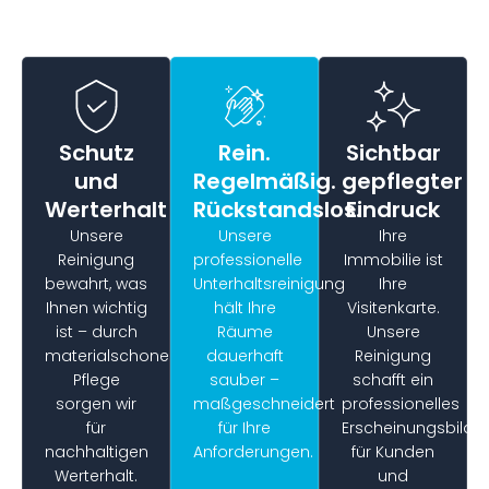
Schutz
Rein.
Sichtbar
und
Regelmäßig.
gepflegter
Werterhalt
Rückstandslos.
Eindruck
Unsere
Unsere
Ihre
Reinigung
professionelle
Immobilie ist
bewahrt, was
Unterhaltsreinigung
Ihre
Ihnen wichtig
hält Ihre
Visitenkarte.
ist – durch
Räume
Unsere
materialschonende
dauerhaft
Reinigung
Pflege
sauber –
schafft ein
sorgen wir
maßgeschneidert
professionelles
für
für Ihre
Erscheinungsbild
nachhaltigen
Anforderungen.
für Kunden
Werterhalt.
und