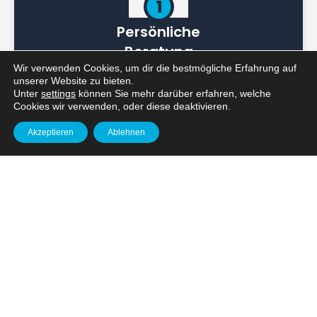
Persönliche
Beratung
Wir verwenden Cookies, um dir die bestmögliche Erfahrung auf
Wir besprechen Ihre Wünsche und
unserer Website zu bieten.
Anforderungen in einem unverbindlichen
Unter
settings
können Sie mehr darüber erfahren, welche
Erstgespräch – individuell und lösungsorientiert.
Cookies wir verwenden, oder diese deaktivieren.
Akzeptieren
Ablehnen
Angebot &
Planung
Sie erhalten Ihr Angebot - transparent und fair.